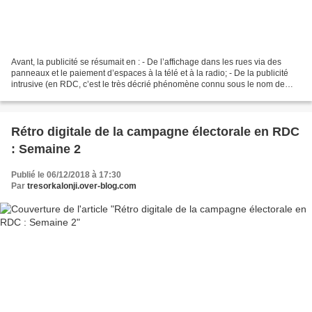
Avant, la publicité se résumait en : - De l’affichage dans les rues via des
panneaux et le paiement d’espaces à la télé et à la radio; - De la publicité
intrusive (en RDC, c’est le très décrié phénomène connu sous le nom de
Mabanga); - Une publicité non...
Rétro digitale de la campagne électorale en RDC
: Semaine 2
Publié le 06/12/2018 à 17:30
Par
tresorkalonji.over-blog.com