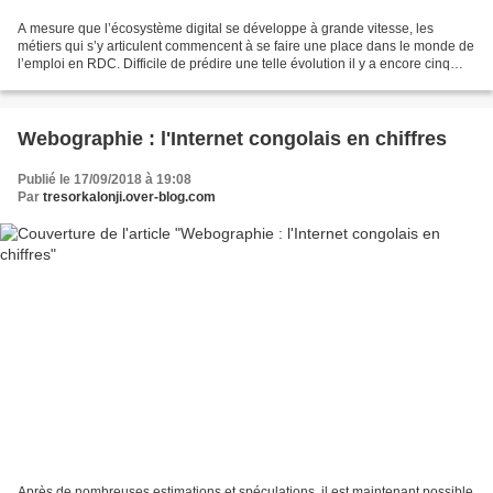
A mesure que l’écosystème digital se développe à grande vitesse, les
métiers qui s’y articulent commencent à se faire une place dans le monde de
l’emploi en RDC. Difficile de prédire une telle évolution il y a encore cinq
ans. Bien que les sites web avaient...
Webographie : l'Internet congolais en chiffres
Publié le 17/09/2018 à 19:08
Par
tresorkalonji.over-blog.com
Après de nombreuses estimations et spéculations, il est maintenant possible