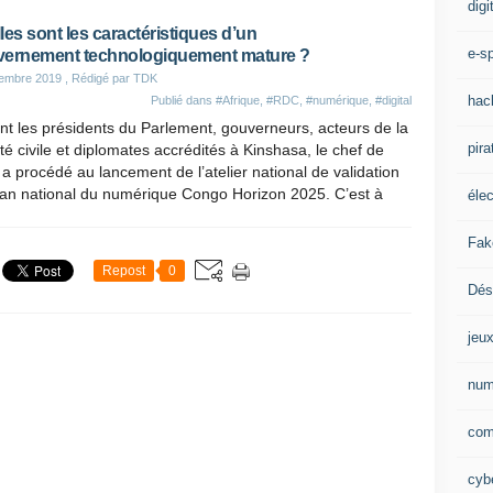
digi
les sont les caractéristiques d’un
e-sp
ernement technologiquement mature ?
tembre 2019
, Rédigé par TDK
hac
Publié dans
#Afrique
,
#RDC
,
#numérique
,
#digital
t les présidents du Parlement, gouverneurs, acteurs de la
pira
té civile et diplomates accrédités à Kinshasa, le chef de
t a procédé au lancement de l’atelier national de validation
lan national du numérique Congo Horizon 2025. C’est à
éle
Fak
Repost
0
Dés
jeu
num
com
cybe