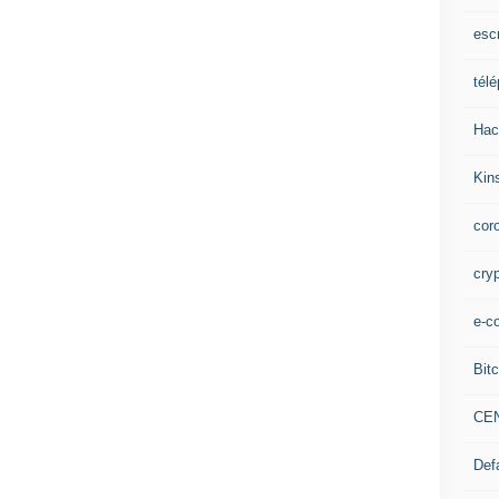
esc
tél
Hac
Kin
cor
cry
e-c
Bitc
CE
Def