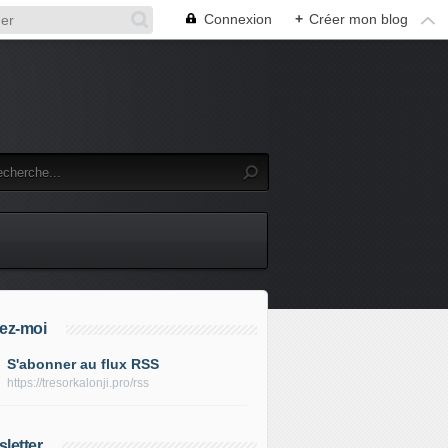
Connexion
+
Créer mon blog
ez-moi
S'abonner au flux RSS
https://tresorkalonji.pro/rss
letter