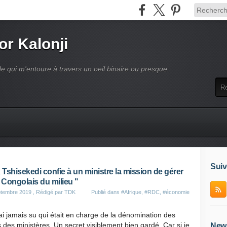
or Kalonji
e qui m'entoure à travers un oeil binaire ou presque.
Suiv
x Tshisekedi confie à un ministre la mission de gérer
" Congolais du milieu "
ptembre 2019
, Rédigé par TDK
Publié dans
#Afrique
,
#RDC
,
#économie
ai jamais su qui était en charge de la dénomination des
des ministères. Un secret visiblement bien gardé. Car si je
News