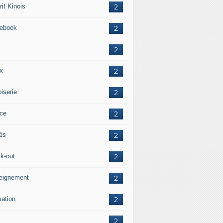
it Kinois
2
ebook
2
2
ox
2
iserie
2
ice
2
ès
2
ck-out
2
eignement
2
mation
2
2