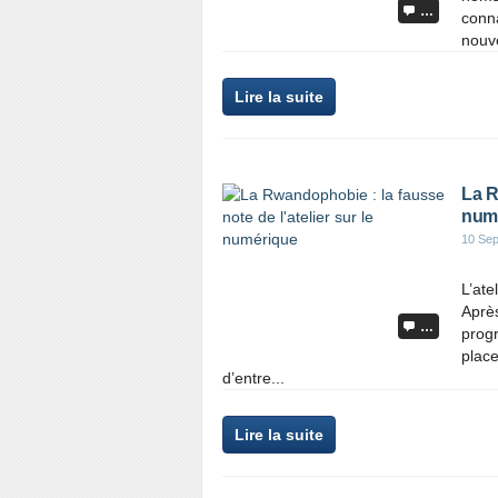
…
conna
nouve
Lire la suite
La R
num
10 Se
L’ate
Après
…
progr
place
d’entre...
Lire la suite