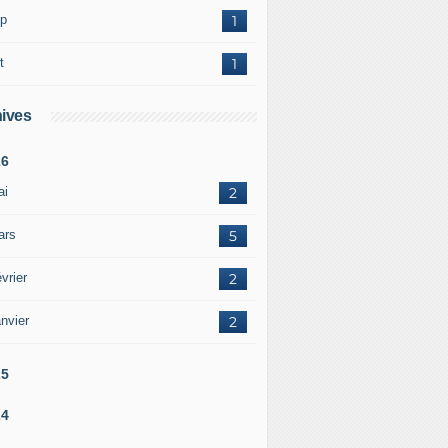
p
1
t
1
ives
26
ai
2
ars
5
vrier
2
nvier
2
25
24