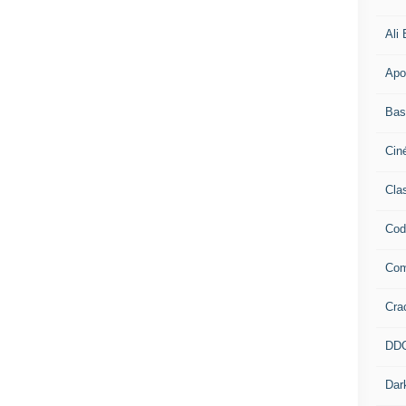
Ali
Apo
Bas
Cin
Cla
Cod
Co
Cra
DD
Dar