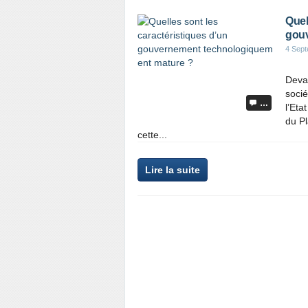
Quel
gouv
4 Sep
Devan
socié
…
l’Eta
du P
cette...
Lire la suite