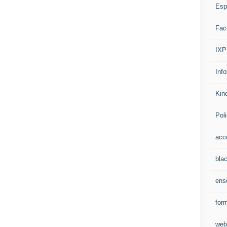
Espr
Fac
IXP
Inf
Kino
Pol
acc
bla
ens
for
web