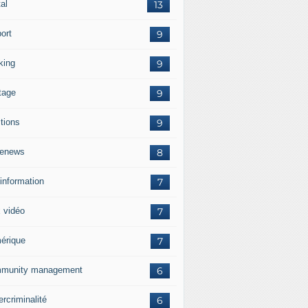
tal
13
ort
9
king
9
tage
9
ctions
9
enews
8
information
7
x vidéo
7
érique
7
munity management
6
rcriminalité
6