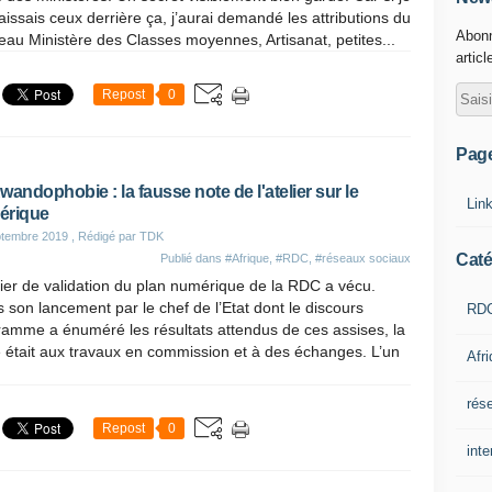
issais ceux derrière ça, j’aurai demandé les attributions du
Abonn
au Ministère des Classes moyennes, Artisanat, petites...
articl
Repost
0
Pag
wandophobie : la fausse note de l'atelier sur le
Lin
érique
ptembre 2019
, Rédigé par TDK
Caté
Publié dans
#Afrique
,
#RDC
,
#réseaux sociaux
lier de validation du plan numérique de la RDC a vécu.
 son lancement par le chef de l’Etat dont le discours
RD
amme a énuméré les résultats attendus de ces assises, la
 était aux travaux en commission et à des échanges. L’un
Afr
rés
Repost
0
inte