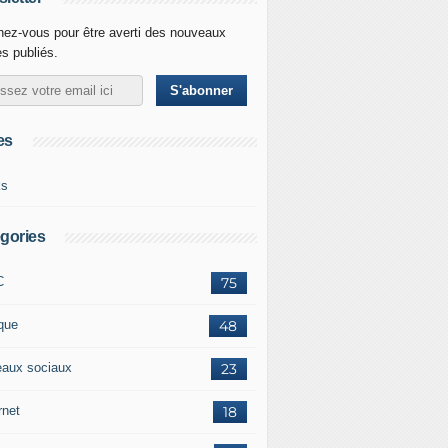
ez-vous pour être averti des nouveaux
es publiés.
es
ks
gories
C
75
ique
48
eaux sociaux
23
rnet
18