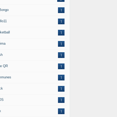
 Bongo
1
llo11
1
ketball
1
éma
1
sh
1
e QR
1
mmunes
1
ck
1
OS
1
k
1