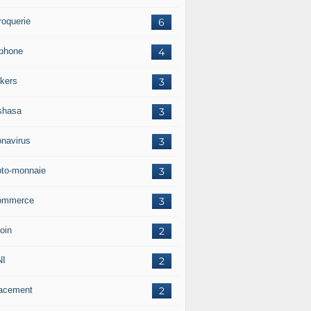
roquerie
6
éphone
4
kers
3
shasa
3
onavirus
3
pto-monnaie
3
ommerce
3
oin
2
NI
2
acement
2