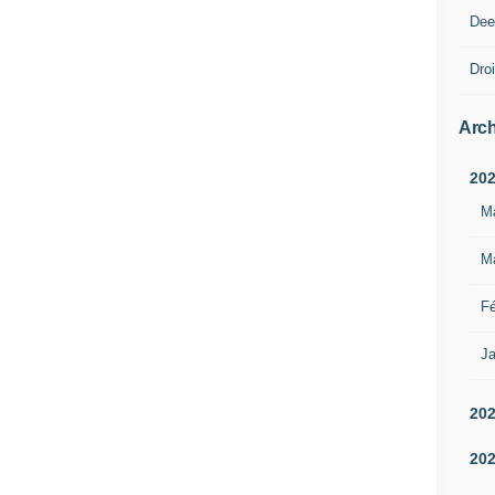
Dee
Droi
Arch
20
M
M
Fé
Ja
20
20