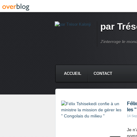
par Trés
J'interroge le mond
ACCUEIL
CONTACT
Féli
les 
14 Se
Je n’
noms 