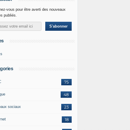
ez-vous pour être averti des nouveaux
es publiés.
es
ks
gories
C
75
ique
48
eaux sociaux
23
rnet
18