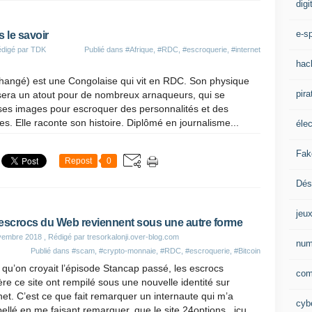
digi
e-sp
 le savoir
édigé par TDK
Publié dans
#Afrique
,
#RDC
,
#escroquerie
,
#internet
hac
angé) est une Congolaise qui vit en RDC. Son physique
pira
era un atout pour de nombreux arnaqueurs, qui se
 ses images pour escroquer des personnalités et des
. Elle raconte son histoire. Diplômé en journalisme...
éle
Fak
Repost
0
Dés
jeu
escrocs du Web reviennent sous une autre forme
vembre 2018
, Rédigé par tresorkalonji.over-blog.com
num
Publié dans
#scam
,
#crypto-monnaie
,
#RDC
,
#escroquerie
,
#Bitcoin
 qu’on croyait l’épisode Stancap passé, les escrocs
com
ère ce site ont rempilé sous une nouvelle identité sur
net. C’est ce que fait remarquer un internaute qui m’a
cybe
pellé en me faisant remarquer, que le site 24options . icu