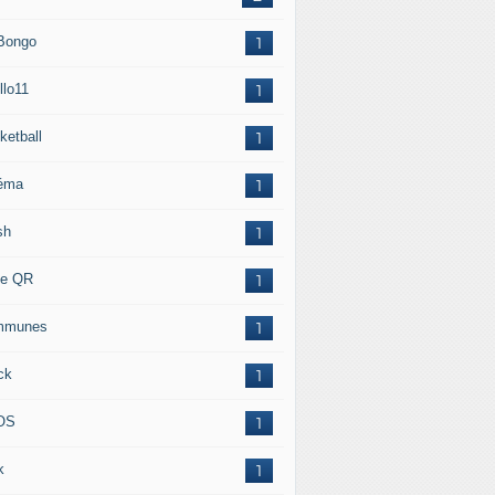
 Bongo
1
llo11
1
ketball
1
éma
1
sh
1
e QR
1
mmunes
1
ck
1
OS
1
k
1