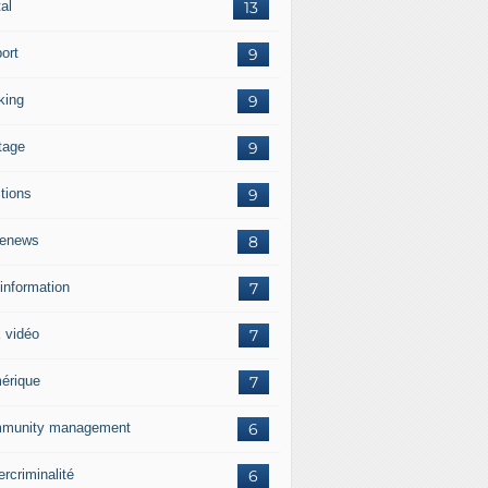
tal
13
ort
9
king
9
tage
9
ctions
9
enews
8
information
7
x vidéo
7
érique
7
munity management
6
rcriminalité
6