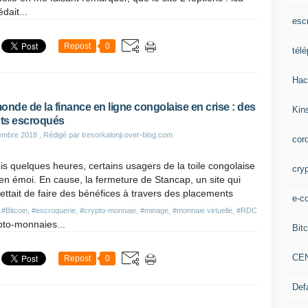
dait...
esc
Repost
0
tél
Hac
onde de la finance en ligne congolaise en crise : des
Kin
nts escroqués
embre 2018
, Rédigé par tresorkalonji.over-blog.com
cor
s quelques heures, certains usagers de la toile congolaise
cry
en émoi. En cause, la fermeture de Stancap, un site qui
ttait de faire des bénéfices à travers des placements
e-c
s
#Bitcoin
,
#escroquerie
,
#crypto-monnaie
,
#minage
,
#monnaie virtuelle
,
#RDC
pto-monnaies...
Bitc
CE
Repost
0
Def