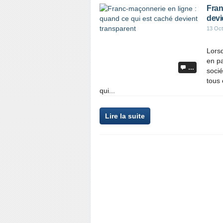
Fran
devi
13 Oct
Lorsq
en pa
…
socié
tous
qui...
Lire la suite