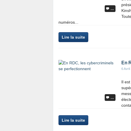
prési
…
Kinsh
Tout
numéros...
Lire la suite
En R
6 Avril
Il es
supér
mess
…
élect
conta
Lire la suite