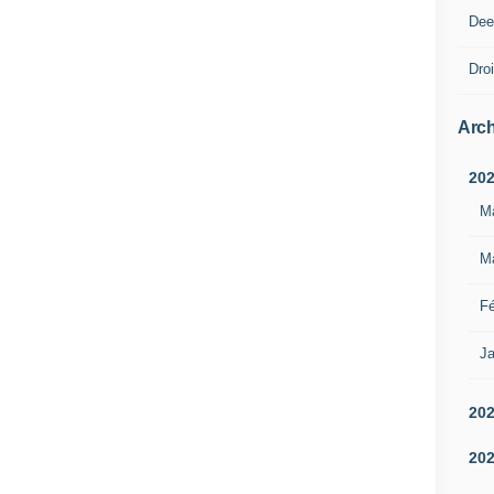
Dee
Droi
Arch
20
M
M
Fé
Ja
20
20