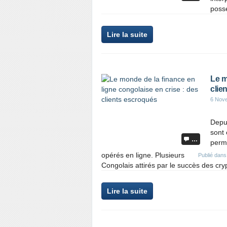
possé
Lire la suite
Le m
clie
6 Nov
Depui
sont 
…
perme
opérés en ligne. Plusieurs
Publié dan
Congolais attirés par le succès des cry
Lire la suite