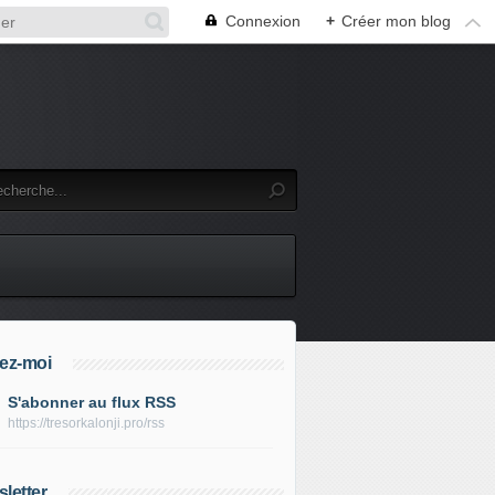
Connexion
+
Créer mon blog
ez-moi
S'abonner au flux RSS
https://tresorkalonji.pro/rss
letter