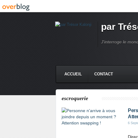
par Trés
J'interroge le mond
ACCUEIL
CONTACT
escroquerie
Pers
Atte
6 Sep
Direc