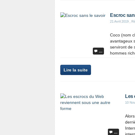
Escroc sans
21 Avril 2019
, R
Coco (nom ch
avantageux s
serviront de
…
hommes riches
Lire la suite
Les 
10 No
Alors
derri
Inter
…
inter