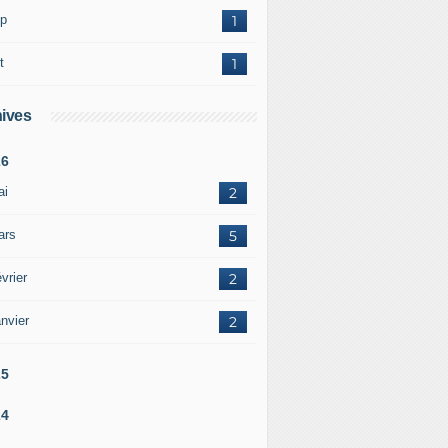
p
1
t
1
ives
26
ai
2
ars
5
vrier
2
nvier
2
25
24