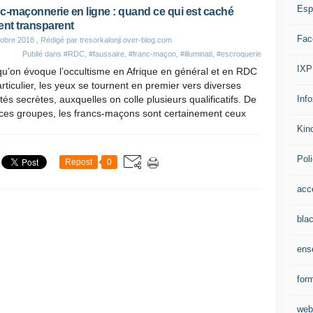
Espr
c-maçonnerie en ligne : quand ce qui est caché
ent transparent
Fac
obre 2018
, Rédigé par tresorkalonji.over-blog.com
Publié dans
#RDC
,
#faussaire
,
#franc-maçon
,
#illuminati
,
#escroquerie
IXP
u’on évoque l’occultisme en Afrique en général et en RDC
rticulier, les yeux se tournent en premier vers diverses
Inf
tés secrètes, auxquelles on colle plusieurs qualificatifs. De
 ces groupes, les francs-maçons sont certainement ceux
Kino
Pol
Repost
0
acc
bla
ens
for
web