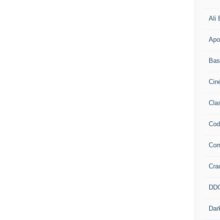
Ali
Apo
Bas
Cin
Cla
Cod
Co
Cra
DD
Dar