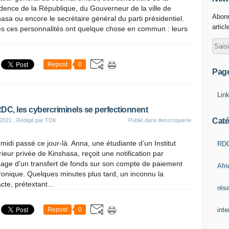
dence de la République, du Gouverneur de la ville de
Abonn
asa ou encore le secrétaire général du parti présidentiel.
articl
es ces personnalités ont quelque chose en commun : leurs
Repost
0
Pag
Lin
DC, les cybercriminels se perfectionnent
Caté
 2021
, Rédigé par TDK
Publié dans
#escroquerie
t midi passé ce jour-là. Anna, une étudiante d’un Institut
RD
ieur privée de Kinshasa, reçoit une notification par
age d’un transfert de fonds sur son compte de paiement
Afr
ronique. Quelques minutes plus tard, un inconnu la
cte, prétextant...
rés
inte
Repost
0