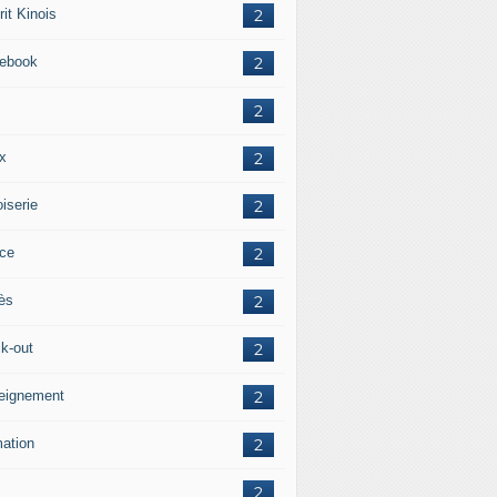
it Kinois
2
ebook
2
2
ox
2
iserie
2
ice
2
ès
2
ck-out
2
eignement
2
mation
2
2