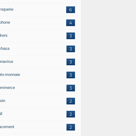
roquerie
6
éphone
4
kers
3
shasa
3
onavirus
3
pto-monnaie
3
ommerce
3
oin
2
NI
2
acement
2