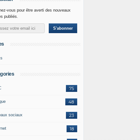
ez-vous pour être averti des nouveaux
es publiés.
es
ks
gories
C
75
ique
48
eaux sociaux
23
rnet
18