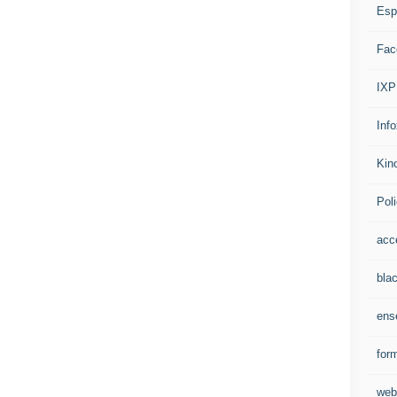
Espr
Fac
IXP
Inf
Kino
Pol
acc
bla
ens
for
web