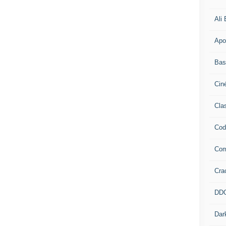
Ali
Apo
Bas
Cin
Cla
Cod
Co
Cra
DD
Dar