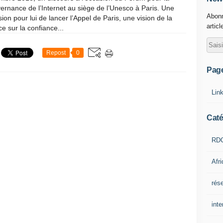
rnance de l’Internet au siège de l’Unesco à Paris. Une
Abonn
ion pour lui de lancer l’Appel de Paris, une vision de la
articl
e sur la confiance...
Repost
0
Pag
Lin
Caté
RD
Afr
rés
inte