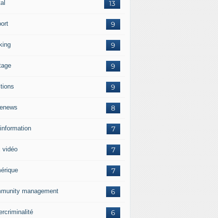
tal
13
ort
9
king
9
tage
9
ctions
9
enews
8
information
7
x vidéo
7
érique
7
munity management
6
rcriminalité
6