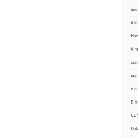
esc
tél
Hac
Kin
cor
cry
e-c
Bitc
CE
Def