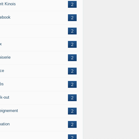
it Kinois
2
ebook
2
2
ox
2
iserie
2
ice
2
ès
2
ck-out
2
eignement
2
mation
2
2