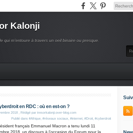
or Kalonji
e qui m'entoure à travers un oeil binaire ou presque.
Suiv
yberdroit en RDC : où en est-on ?
vembre 2018
, Rédigé par tresorkalonji.over-blog.com
Publié dans
#Afrique
,
#réseaux sociaux
,
#internet
,
#Droit
,
#cyberdroit
résident français Emmanuel Macron a tenu lundi 11
mbre 2018, un discours à l’occasion du Forum pour la
News