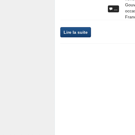
Gouve
…
occas
Franc
Lire la suite