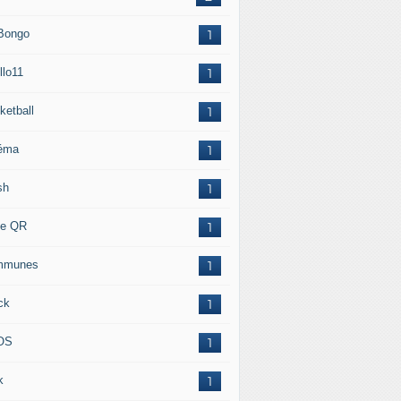
 Bongo
1
llo11
1
ketball
1
éma
1
sh
1
e QR
1
mmunes
1
ck
1
OS
1
k
1