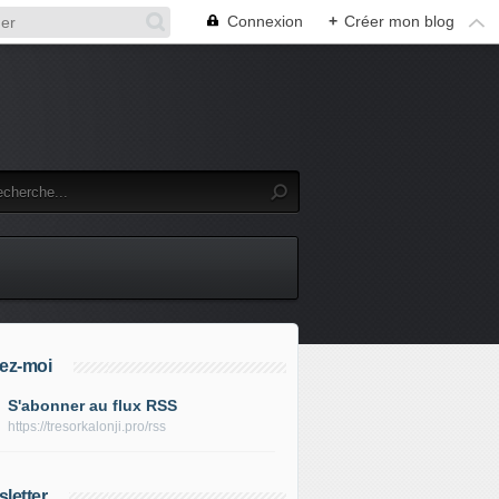
Connexion
+
Créer mon blog
ez-moi
S'abonner au flux RSS
https://tresorkalonji.pro/rss
letter