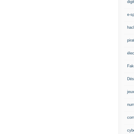
digi
e-sp
hac
pira
éle
Fak
Dés
jeu
num
com
cybe