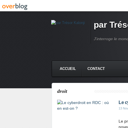
par Trés
J'interroge le mond
ACCUEIL
CONTACT
droit
Le c
13 No
Le p
nove