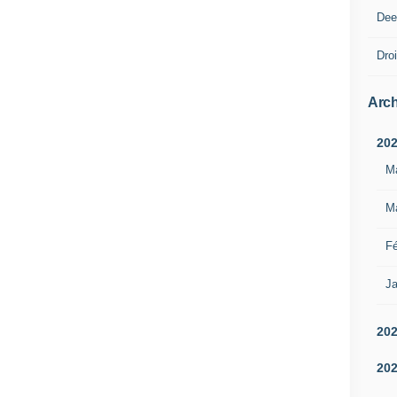
Dee
Droi
Arch
20
M
M
Fé
Ja
20
20