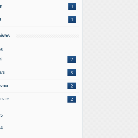
p
1
t
1
ives
26
ai
2
ars
5
vrier
2
nvier
2
25
24