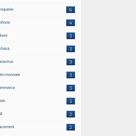
roquerie
6
éphone
4
kers
3
shasa
3
onavirus
3
pto-monnaie
3
ommerce
3
oin
2
NI
2
acement
2